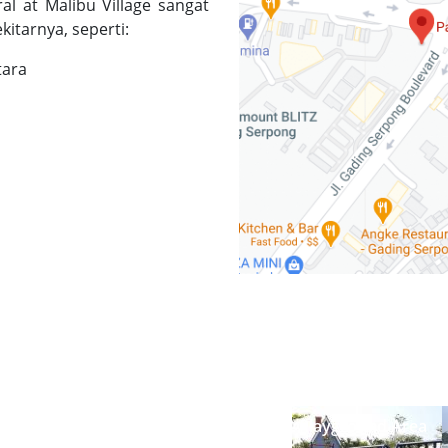
l at Malibu Village sangat
itarnya, seperti:
tara
Playground Area