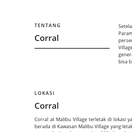
TENTANG
Setel
Param
Corral
perse
Villa
gener
bisa 
LOKASI
Corral
Corral at Malibu Village terletak di lokasi y
berada di Kawasan Malibu Village yang leta